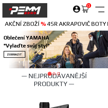
Nabídka sortimentu
0
Products
search
AKČNÍ ZBOŽÍ
%
4SR
AKRAPOVIČ
BOTY
Oblečení YAMAHA
"Vylaďte svůj styl"
ZOBRAZIT
— NEJPRODÁVANĚJŠÍ
PRODUKTY —