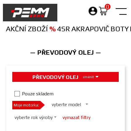
0
Products
search
AKČNÍ ZBOŽÍ
%
4SR
AKRAPOVIČ
BOTY
— PŘEVODOVÝ OLEJ —
PŘEVODOVÝ OLEJ
změnit
Pouze skladem
vyberte model
Moje motorka:
vyberte rok výroby
vymazat filtry