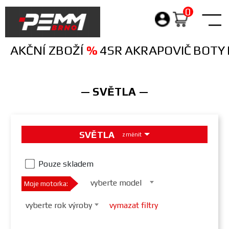
0
Products
search
AKČNÍ ZBOŽÍ
%
4SR
AKRAPOVIČ
BOTY
— SVĚTLA —
SVĚTLA
změnit
Pouze skladem
vyberte model
Moje motorka:
vyberte rok výroby
vymazat filtry