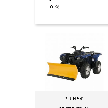
0 Kč
PLUH 54″