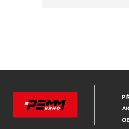
PŘ
A
OB