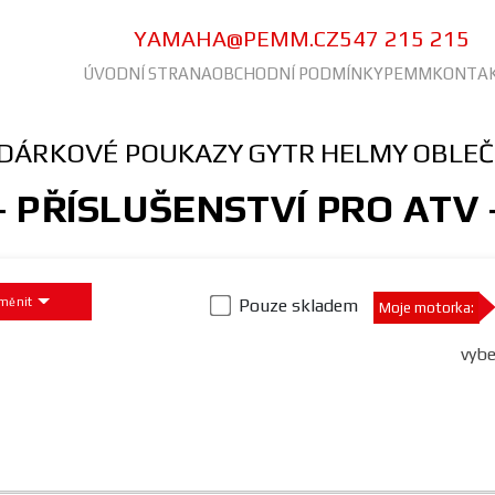
YAMAHA@PEMM.CZ
547 215 215
ÚVODNÍ STRANA
OBCHODNÍ PODMÍNKY
PEMM
KONTA
DÁRKOVÉ POUKAZY
GYTR
HELMY
OBLEČ
 PŘÍSLUŠENSTVÍ PRO ATV
měnit
Pouze skladem
Moje motorka:
vybe