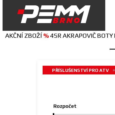
Products
search
AKČNÍ ZBOŽÍ
%
4SR
AKRAPOVIČ
BOTY
—
PŘÍSLUŠENSTVÍ PRO ATV
z
Rozpočet