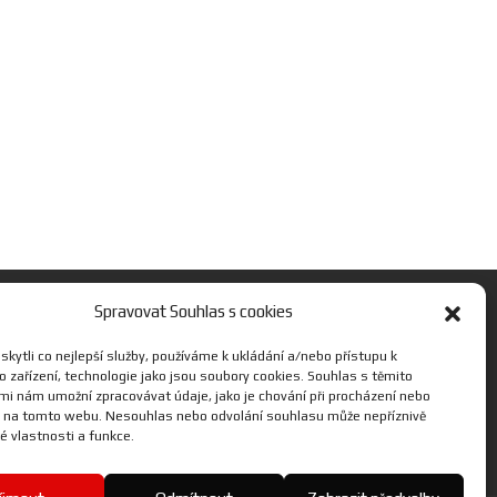
Spravovat Souhlas s cookies
ky
PEMM Brno, spol. s.r.o.
kytli co nejlepší služby, používáme k ukládání a/nebo přístupu k
 zařízení, technologie jako jsou soubory cookies. Souhlas s těmito
Jihlavská 27, 625 00 Brno –
mi nám umožní zpracovávat údaje, jako je chování při procházení nebo
D na tomto webu. Nesouhlas nebo odvolání souhlasu může nepříznivě
louvy
Bohunice
ité vlastnosti a funkce.
E-mail: yamaha@pemm.cz