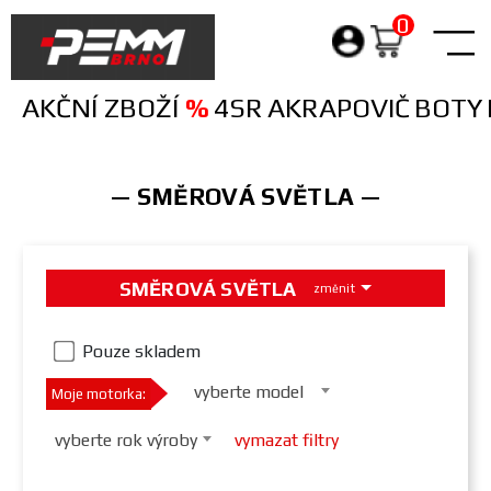
0
Products
search
AKČNÍ ZBOŽÍ
%
4SR
AKRAPOVIČ
BOTY
— SMĚROVÁ SVĚTLA —
SMĚROVÁ SVĚTLA
změnit
Pouze skladem
vyberte model
Moje motorka:
vyberte rok výroby
vymazat filtry