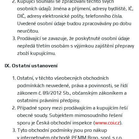
Kupující souhlasí se zpracování těchto svých
osobních údajů: Jména a příjmení, adresy bydliště, IČ,
DIČ, adresy elektronické pošty, telefonního čísla.
Uvedené osobní údaje budou zpracovávány po dobu
neurčitou.
Prodávající se zavazuje, že poskytnuté osobní údaje
nepředá třetím osobám s výjimkou zajištění přepravy
zboží kupujícímu.
IX.
Ostatní ustanovení
Ostatní, v těchto všeobecných obchodních
podmínkách neuvedené, práva a povinnosti, se řídí
zákonem č. 89/2012 Sb., občanským zákoníkem a
ostatními právními předpisy.
Případné spory mezi prodávajícím a kupujícím řeší
obecné soudy. Subjektem mimosoudního řešení
sporu je Česká obchodní inspekce (
www.coi.cz
).
Tyto obchodní podmínky jsou pro nákup
v internetovém obchodě PEMM Brno, spol. s r.o.