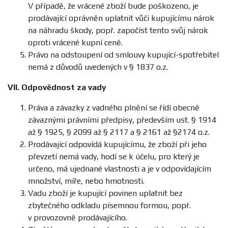
V případě, že vrácené zboží bude poškozeno, je
prodávající oprávněn uplatnit vůči kupujícímu nárok
na náhradu škody, popř. započíst tento svůj nárok
oproti vrácené kupní ceně.
Právo na odstoupení od smlouvy kupující-spotřebitel
nemá z důvodů uvedených v § 1837 o.z.
VII.
Odpovědnost za vady
Práva a závazky z vadného plnění se řídí obecně
závaznými právními předpisy, především ust. § 1914
až § 1925, § 2099 až § 2117 a § 2161 až §2174 o.z.
Prodávající odpovídá kupujícímu, že zboží při jeho
převzetí nemá vady, hodí se k účelu, pro který je
určeno, má ujednané vlastnosti a je v odpovídajícím
množství, míře, nebo hmotnosti.
Vadu zboží je kupující povinen uplatnit bez
zbytečného odkladu písemnou formou, popř.
v provozovně prodávajícího.