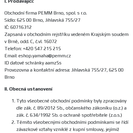
I.
Prodávající:
Obchodní firma PEMM Brno, spol. s r.o.
Sídlo: 625 00 Brno, Jihlavská 755/27
IČ: 60716312
Zapsaná v obchodním rejstříku vedeném Krajským soudem
v Brně, odd. C, č.vl. 16072
Telefon: +420 547 215 215
Email: eshop.yamaha@pemm.cz
ID datové schránky aamz5s
Provozovna a kontaktní adresa: Jihlavská 755/27, 625 00
Brno
II.
Obecná ustanovení
Tyto všeobecné obchodní podmínky byly zpracovány
dle zák. č. 89/2012 Sb., občanského zákoníku (o.z.) a
zák. č. 634/1992 Sb. o ochraně spotřebitele (z.o.s.)
Těmito všeobecnými obchodními podmínkami se řídí
závazkové vztahy vzniklé z kupní smlouvy, jejímiž