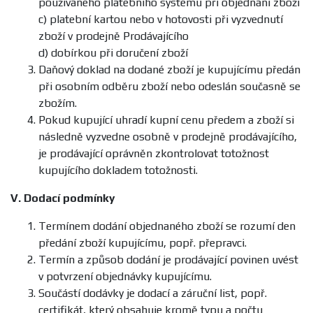
používaného platebního systému při objednání zboží
c) platební kartou nebo v hotovosti při vyzvednutí
zboží v prodejně Prodávajícího
d) dobírkou při doručení zboží
Daňový doklad na dodané zboží je kupujícímu předán
při osobním odběru zboží nebo odeslán současně se
zbožím.
Pokud kupující uhradí kupní cenu předem a zboží si
následně vyzvedne osobně v prodejně prodávajícího,
je prodávající oprávněn zkontrolovat totožnost
kupujícího dokladem totožnosti.
V.
Dodací podmínky
Termínem dodání objednaného zboží se rozumí den
předání zboží kupujícímu, popř. přepravci.
Termín a způsob dodání je prodávající povinen uvést
v potvrzení objednávky kupujícímu.
Součástí dodávky je dodací a záruční list, popř.
certifikát, který obsahuje kromě typu a počtu