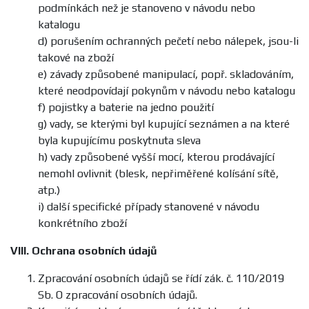
podmínkách než je stanoveno v návodu nebo
katalogu
d) porušením ochranných pečetí nebo nálepek, jsou-li
takové na zboží
e) závady způsobené manipulací, popř. skladováním,
které neodpovídají pokynům v návodu nebo katalogu
f) pojistky a baterie na jedno použití
g) vady, se kterými byl kupující seznámen a na které
byla kupujícímu poskytnuta sleva
h) vady způsobené vyšší mocí, kterou prodávající
nemohl ovlivnit (blesk, nepřiměřené kolísání sítě,
atp.)
i) další specifické případy stanovené v návodu
konkrétního zboží
VIII.
Ochrana osobních údajů
Zpracování osobních údajů se řídí zák. č. 110/2019
Sb. O zpracování osobních údajů.