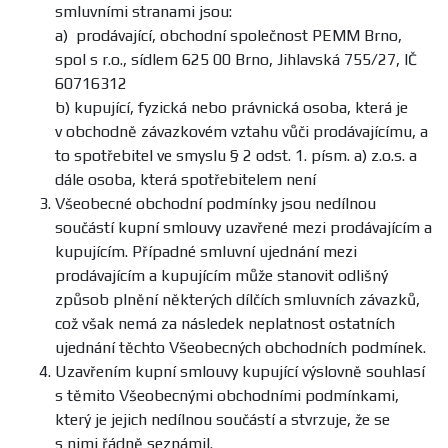
smluvními stranami jsou:
a) prodávající, obchodní společnost PEMM Brno,
spol s r.o., sídlem 625 00 Brno, Jihlavská 755/27, IČ
60716312
b) kupující, fyzická nebo právnická osoba, která je
v obchodně závazkovém vztahu vůči prodávajícímu, a
to spotřebitel ve smyslu § 2 odst. 1. písm. a) z.o.s. a
dále osoba, která spotřebitelem není
Všeobecné obchodní podmínky jsou nedílnou
součástí kupní smlouvy uzavřené mezi prodávajícím a
kupujícím. Případné smluvní ujednání mezi
prodávajícím a kupujícím může stanovit odlišný
způsob plnění některých dílčích smluvních závazků,
což však nemá za následek neplatnost ostatních
ujednání těchto Všeobecných obchodních podmínek.
Uzavřením kupní smlouvy kupující výslovně souhlasí
s těmito Všeobecnými obchodními podmínkami,
který je jejich nedílnou součástí a stvrzuje, že se
s nimi řádně seznámil.