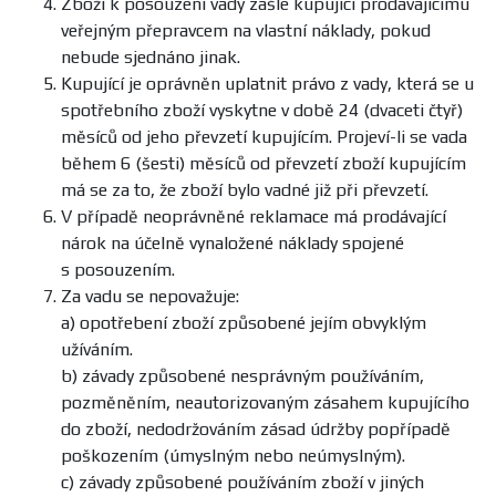
Zboží k posouzení vady zašle kupující prodávajícímu
veřejným přepravcem na vlastní náklady, pokud
nebude sjednáno jinak.
Kupující je oprávněn uplatnit právo z vady, která se u
spotřebního zboží vyskytne v době 24 (dvaceti čtyř)
měsíců od jeho převzetí kupujícím. Projeví-li se vada
během 6 (šesti) měsíců od převzetí zboží kupujícím
má se za to, že zboží bylo vadné již při převzetí.
V případě neoprávněné reklamace má prodávající
nárok na účelně vynaložené náklady spojené
s posouzením.
Za vadu se nepovažuje:
a) opotřebení zboží způsobené jejím obvyklým
užíváním.
b) závady způsobené nesprávným používáním,
pozměněním, neautorizovaným zásahem kupujícího
do zboží, nedodržováním zásad údržby popřípadě
poškozením (úmyslným nebo neúmyslným).
c) závady způsobené používáním zboží v jiných