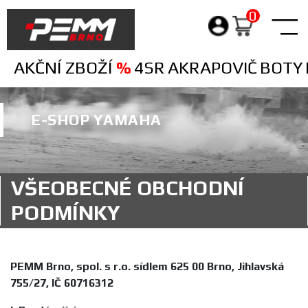
0
AKČNÍ ZBOŽÍ
%
4SR
AKRAPOVIČ
BOTY
E-SHOP YAMAHA
VŠEOBECNÉ OBCHODNÍ
PODMÍNKY
PEMM Brno, spol. s r.o. sídlem 625 00 Brno, Jihlavská
755/27, IČ 60716312