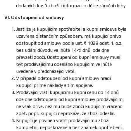
dodaných kusů zboží i informaci o délce záruční doby.
VI.
Odstoupení od smlouvy
Jestliže je kupujícím spotřebitel a kupní smlouva byla
uzavřena distančním způsobem, má kupující právo
odstoupit od smlouvy podle ust. § 1829 odst. 1. o.z.
bez udání důvodu ve lhůtě 14-ti dnů, ode dne
převzetí zboží. Odstoupení od kupní smlouvy musí
být prodávajícímu odesláno kupujícím ve lhůtě
uvedené v předcházející větě.
V případě odstoupení od kupní smlouvy hradí
kupující přímé náklady s tím spojené.
Prodávající vrátí kupujícímu kupní cenu do 14 dnů
ode dne odstoupení od kupní smlouvy prodávajícím,
ne však dříve, než mu bude zboží kupujícím vráceno
zpět, popř. kupující neprokáže, že zboží odeslal.
Kupující je povinen vrátit prodávajícímu zboží
kompletní, nepoškozené a bez známek opotřebení.